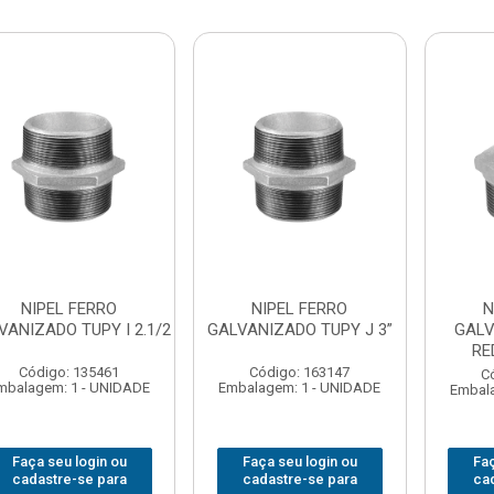
NIPEL FERRO
NIPEL FERRO
N
VANIZADO TUPY I 2.1/2
GALVANIZADO TUPY J 3”
GALV
RE
Código: 135461
Código: 163147
C
mbalagem: 1 - UNIDADE
Embalagem: 1 - UNIDADE
Embala
Faça seu login ou
Faça seu login ou
Faç
cadastre-se para
cadastre-se para
ca