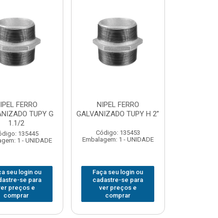
IPEL FERRO
NIPEL FERRO
NIZADO TUPY G
GALVANIZADO TUPY H 2”
1.1/2
Código: 135453
ódigo: 135445
Embalagem: 1 - UNIDADE
gem: 1 - UNIDADE
a seu login ou
Faça seu login ou
dastre-se para
cadastre-se para
ver preços e
ver preços e
comprar
comprar