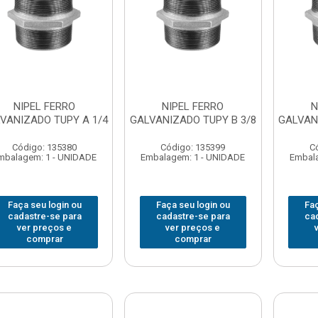
NIPEL FERRO
NIPEL FERRO
N
VANIZADO TUPY A 1/4
GALVANIZADO TUPY B 3/8
GALVAN
Código: 135380
Código: 135399
C
mbalagem: 1 - UNIDADE
Embalagem: 1 - UNIDADE
Embala
Faça seu login ou
Faça seu login ou
Faç
cadastre-se para
cadastre-se para
ca
ver preços e
ver preços e
comprar
comprar