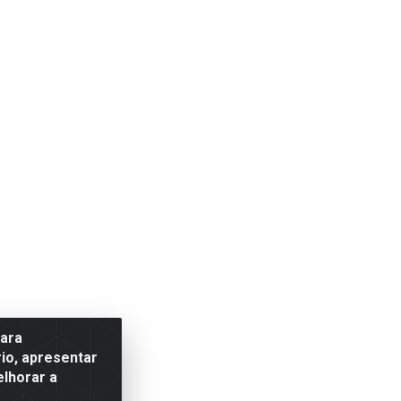
para
io, apresentar
elhorar a