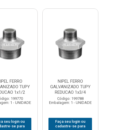
IPEL FERRO
NIPEL FERRO
ANIZADO TUPY
GALVANIZADO TUPY
DUCAO 1x1/2
REDUCAO 1x3/4
ódigo: 199770
Código: 199788
gem: 1 - UNIDADE
Embalagem: 1 - UNIDADE
a seu login ou
Faça seu login ou
dastre-se para
cadastre-se para