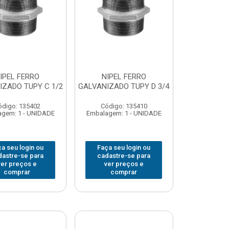
IPEL FERRO
NIPEL FERRO
IZADO TUPY C 1/2
GALVANIZADO TUPY D 3/4
ódigo: 135402
Código: 135410
gem: 1 - UNIDADE
Embalagem: 1 - UNIDADE
a seu login ou
Faça seu login ou
dastre-se para
cadastre-se para
ver preços e
ver preços e
comprar
comprar