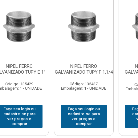
NIPEL FERRO
NIPEL FERRO
N
LVANIZADO TUPY E 1”
GALVANIZADO TUPY F 1.1/4
GALVA
Código: 135429
Código: 135437
C
mbalagem: 1 - UNIDADE
Embalagem: 1 - UNIDADE
Embala
Faça seu login ou
Faça seu login ou
Faç
cadastre-se para
cadastre-se para
ca
ver preços e
ver preços e
comprar
comprar