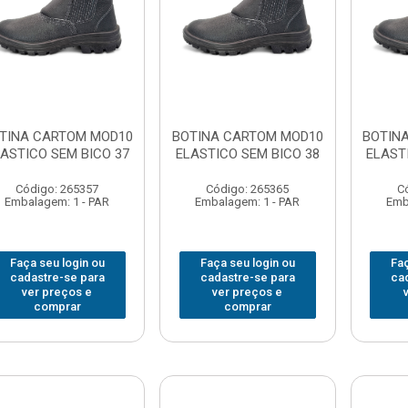
TINA CARTOM MOD10
BOTINA CARTOM MOD10
BOTIN
ASTICO SEM BICO 37
ELASTICO SEM BICO 38
ELAST
Código: 265357
Código: 265365
C
Embalagem: 1 - PAR
Embalagem: 1 - PAR
Emb
Faça seu login ou
Faça seu login ou
Faç
cadastre-se para
cadastre-se para
ca
ver preços e
ver preços e
comprar
comprar