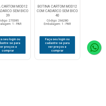
A CARTOM MOD12
BOTINA CARTOM MOD12
DARCO SEM BICO
COM CADARCO SEM BICO
39
40
ódigo: 270385
Código: 266280
alagem: 1 - PAR
Embalagem: 1 - PAR
a seu login ou
Faça seu login ou
dastre-se para
cadastre-se para
ver preços e
ver preços e
comprar
comprar