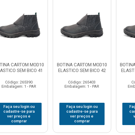
TINA CARTOM MOD10
BOTINA CARTOM MOD10
BOTIN
ASTICO SEM BICO 41
ELASTICO SEM BICO 42
ELAST
Código: 265390
Código: 265403
C
Embalagem: 1 - PAR
Embalagem: 1 - PAR
Emb
Faça seu login ou
Faça seu login ou
Faç
cadastre-se para
cadastre-se para
ca
ver preços e
ver preços e
comprar
comprar