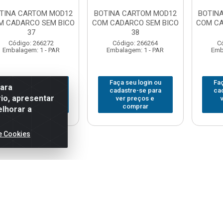
TINA CARTOM MOD12
BOTINA CARTOM MOD12
BOTIN
M CADARCO SEM BICO
COM CADARCO SEM BICO
COM CA
37
38
Código: 266272
Código: 266264
C
Embalagem: 1 - PAR
Embalagem: 1 - PAR
Emb
Faça seu login ou
Faça seu login ou
Faç
para
cadastre-se para
cadastre-se para
ca
io, apresentar
ver preços e
ver preços e
comprar
comprar
elhorar a
e Cookies