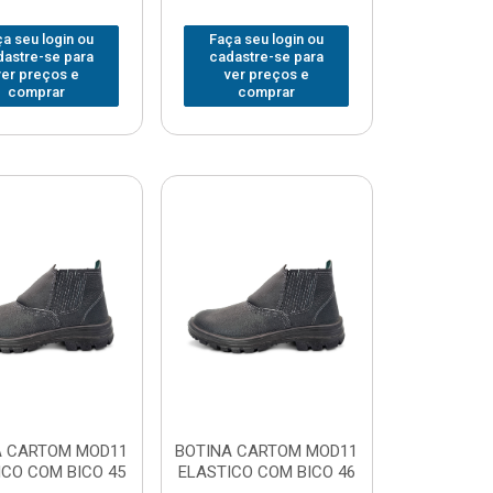
a seu login ou
Faça seu login ou
dastre-se para
cadastre-se para
ver preços e
ver preços e
comprar
comprar
A CARTOM MOD11
BOTINA CARTOM MOD11
ICO COM BICO 45
ELASTICO COM BICO 46