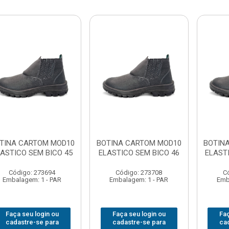
TINA CARTOM MOD10
BOTINA CARTOM MOD10
BOTIN
ASTICO SEM BICO 45
ELASTICO SEM BICO 46
ELAST
Código: 273694
Código: 273708
C
Embalagem: 1 - PAR
Embalagem: 1 - PAR
Emb
Faça seu login ou
Faça seu login ou
Faç
cadastre-se para
cadastre-se para
ca