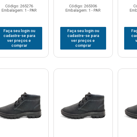
Código: 265276
Código: 265306
C
Embalagem: 1 - PAR
Embalagem: 1 - PAR
Emb
Faça seu login ou
Faça seu login ou
Faç
cadastre-se para
cadastre-se para
ca
ver preços e
ver preços e
comprar
comprar