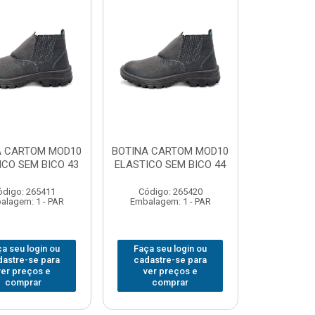
A CARTOM MOD10
BOTINA CARTOM MOD10
ICO SEM BICO 43
ELASTICO SEM BICO 44
ódigo: 265411
Código: 265420
alagem: 1 - PAR
Embalagem: 1 - PAR
a seu login ou
Faça seu login ou
dastre-se para
cadastre-se para
ver preços e
ver preços e
comprar
comprar