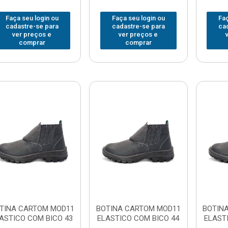
Faça seu login ou
Faça seu login ou
Faç
cadastre-se para
cadastre-se para
ca
ver preços e
ver preços e
comprar
comprar
TINA CARTOM MOD11
BOTINA CARTOM MOD11
BOTIN
ASTICO COM BICO 43
ELASTICO COM BICO 44
ELAST