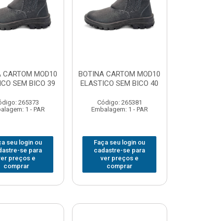
A CARTOM MOD10
BOTINA CARTOM MOD10
ICO SEM BICO 39
ELASTICO SEM BICO 40
ódigo: 265373
Código: 265381
alagem: 1 - PAR
Embalagem: 1 - PAR
a seu login ou
Faça seu login ou
dastre-se para
cadastre-se para
ver preços e
ver preços e
comprar
comprar