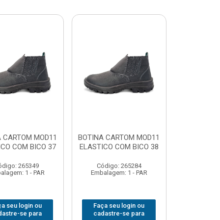
A CARTOM MOD11
BOTINA CARTOM MOD11
ICO COM BICO 37
ELASTICO COM BICO 38
ódigo: 265349
Código: 265284
alagem: 1 - PAR
Embalagem: 1 - PAR
a seu login ou
Faça seu login ou
dastre-se para
cadastre-se para