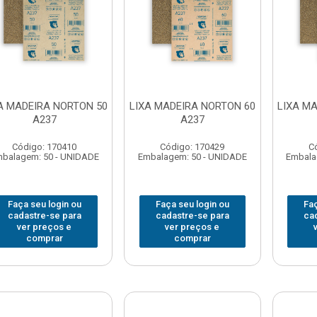
A MADEIRA NORTON 50
LIXA MADEIRA NORTON 60
LIXA M
A237
A237
Código: 170410
Código: 170429
C
balagem: 50 - UNIDADE
Embalagem: 50 - UNIDADE
Embala
Faça seu login ou
Faça seu login ou
Faç
cadastre-se para
cadastre-se para
ca
ver preços e
ver preços e
comprar
comprar