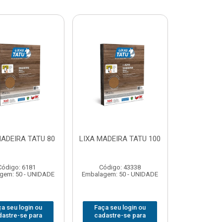
MADEIRA TATU 80
LIXA MADEIRA TATU 100
Código: 6181
Código: 43338
gem: 50 - UNIDADE
Embalagem: 50 - UNIDADE
a seu login ou
Faça seu login ou
dastre-se para
cadastre-se para