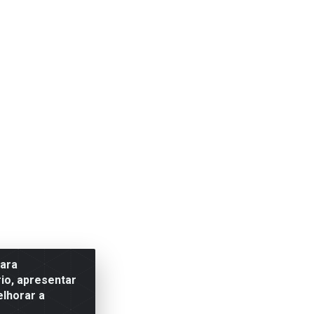
para
io, apresentar
elhorar a