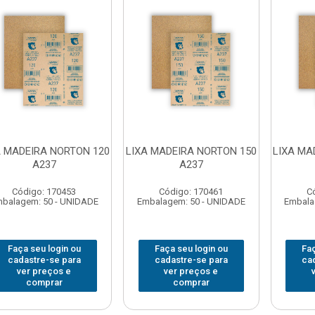
A MADEIRA NORTON 120
LIXA MADEIRA NORTON 150
LIXA MA
A237
A237
Código: 170453
Código: 170461
C
balagem: 50 - UNIDADE
Embalagem: 50 - UNIDADE
Embala
Faça seu login ou
Faça seu login ou
Faç
cadastre-se para
cadastre-se para
ca
ver preços e
ver preços e
comprar
comprar