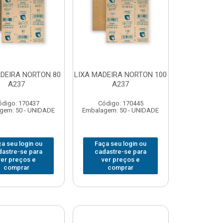
ADEIRA NORTON 80
LIXA MADEIRA NORTON 100
A237
A237
ódigo: 170437
Código: 170445
gem: 50 - UNIDADE
Embalagem: 50 - UNIDADE
a seu login ou
Faça seu login ou
dastre-se para
cadastre-se para
ver preços e
ver preços e
comprar
comprar