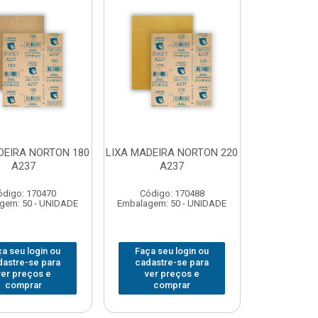
DEIRA NORTON 180
LIXA MADEIRA NORTON 220
A237
A237
ódigo: 170470
Código: 170488
gem: 50 - UNIDADE
Embalagem: 50 - UNIDADE
a seu login ou
Faça seu login ou
dastre-se para
cadastre-se para
ver preços e
ver preços e
comprar
comprar