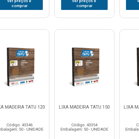
ver preços e
ver preços e
comprar
comprar
XA MADEIRA TATU 120
LIXA MADEIRA TATU 150
LIXA M
Código: 43346
Código: 43354
C
balagem: 50 - UNIDADE
Embalagem: 50 - UNIDADE
Embala