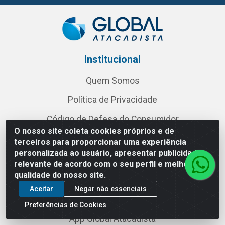
Institucional
Quem Somos
Política de Privacidade
Código de Defesa do Consumidor
O nosso site coleta cookies próprios e de
Transparência Salarial
terceiros para proporcionar uma experiência
personalizada ao usuário, apresentar publicidade
Política Comercial
relevante de acordo com o seu perfil e melhorar a
qualidade do nosso site.
Reforma Tributária
Aceitar
Negar não essenciais
Baixe já nosso APP
Preferências de Cookies
App Global Atacadista