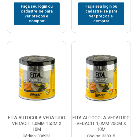
Faça seu login ou
Faça seu login ou
cadastre-se para
cadastre-se para
ver preços e
ver preços e
comprar
comprar
FITA AUTOCOLA VEDATUDO
FITA AUTOCOLA VEDATUDO
VEDACIT 1,0MM 15CM X
VEDACIT 1,0MM 20CM X
10M
10M
Código: 338923
Código: 338915