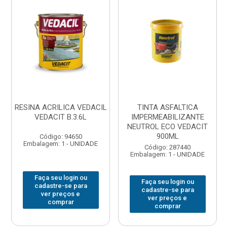
RESINA ACRILICA VEDACIL
TINTA ASFALTICA
VEDACIT B.3.6L
IMPERMEABILIZANTE
NEUTROL ECO VEDACIT
900ML
Código: 94650
Embalagem: 1 - UNIDADE
Código: 287440
Embalagem: 1 - UNIDADE
Faça seu login ou
Faça seu login ou
cadastre-se para
cadastre-se para
ver preços e
ver preços e
comprar
comprar