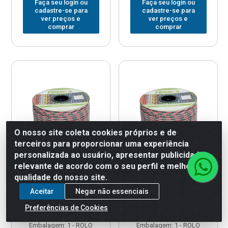
Faça seu login ou
Faça seu login ou
cadastre-se para
cadastre-se para
ver preços e
ver preços e
comprar
comprar
O nosso site coleta cookies próprios e de
terceiros para proporcionar uma experiência
personalizada ao usuário, apresentar publicidade
relevante de acordo com o seu perfil e melhorar a
qualidade do nosso site.
CORDA PP.FIRMEZA
CORDA PP.FIRMEZA
Aceitar
Negar não essenciais
TRANCADA BICOLOR
TRANCADA BICOLOR
CARRETEL 06MM 125M
CARRETEL 08MM 258M
Preferências de Cookies
Código: 378696
Código: 378698
Embalagem: 1 - ROLO
Embalagem: 1 - ROLO