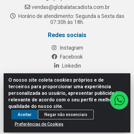
vendas@globalatacadista.com.br
Horário de atendimento: Segunda a Sexta das
07:30h às 18h.
Redes sociais
Instagram
Facebook
Linkedin
O nosso site coleta cookies próprios e de
terceiros para proporcionar uma experiência
Rua Chipuê, 117 - S. Miguel Paulista São Paulo/SP - CEP
personalizada ao usuário, apresentar publicidade
08010-260- CNPJ: 03.010.739/0001-72
relevante de acordo com o seu perfil e melhorar a
qualidade do nosso site.
Aceitar
Negar não essenciais
Preferências de Cookies