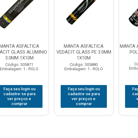
MANTA ASFALTICA
MANTA ASFALTICA
MANTA A
ACIT GLASS ALUMINIO
VEDACIT GLASS PE 3.0MM
POL
3.0MM 1X10M
1X10M
C
Código: 305871
Código: 305880
Emba
Embalagem: 1 - ROLO
Embalagem: 1 - ROLO
Faça seu login ou
Faça seu login ou
Faç
cadastre-se para
cadastre-se para
ca
ver preços e
ver preços e
comprar
comprar