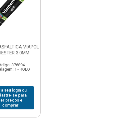
SFALTICA VIAPOL
IESTER 3.0MM
ódigo: 376894
lagem: 1 - ROLO
a seu login ou
dastre-se para
ver preços e
comprar