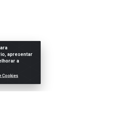
para
io, apresentar
elhorar a
e Cookies