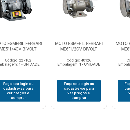
TO ESMERIL FERRARI
MOTO ESMERIL FERRARI
MOTO 
ME5”1/4CV BIVOLT
ME6”1/2CV BIVOLT
ME8
Código: 227102
Código: 40126
C
mbalagem: 1 - UNIDADE
Embalagem: 1 - UNIDADE
Embala
Faça seu login ou
Faça seu login ou
Faç
cadastre-se para
cadastre-se para
ca
ver preços e
ver preços e
comprar
comprar