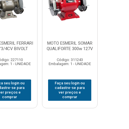
ESMERIL FERRARI
MOTO ESMERIL SOMAR
”3/4CV BIVOLT
QUALIFORTE 300w 127V
ódigo: 227110
Código: 311243
gem: 1 - UNIDADE
Embalagem: 1 - UNIDADE
a seu login ou
Faça seu login ou
dastre-se para
cadastre-se para
ver preços e
ver preços e
comprar
comprar