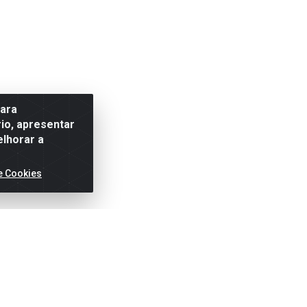
para
io, apresentar
elhorar a
e Cookies