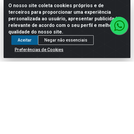
Embalagem: 1 - PAR
Embalagem: 1 - PAR
O nosso site coleta cookies próprios e de
terceiros para proporcionar uma experiência
personalizada ao usuário, apresentar publicidade
Faça seu login ou
Faça seu login ou
relevante de acordo com o seu perfil e melhorar a
cadastre-se para
cadastre-se para
qualidade do nosso site.
ver preços e
ver preços e
comprar
comprar
Aceitar
Negar não essenciais
Preferências de Cookies
Cadastre-se para receber nossas ofertas!