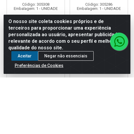
Código: 305308
Código: 305286
Embalagem: 1 - UNIDADE
Embalagem: 1 - UNIDADE
O nosso site coleta cookies próprios e de
terceiros para proporcionar uma experiência
Faça seu login ou
Faça seu login ou
cadastre-se para
cadastre-se para
personalizada ao usuário, apresentar publicidade
ver preços e
ver preços e
relevante de acordo com o seu perfil e melhorar a
comprar
comprar
qualidade do nosso site.
Aceitar
Negar não essenciais
Preferências de Cookies