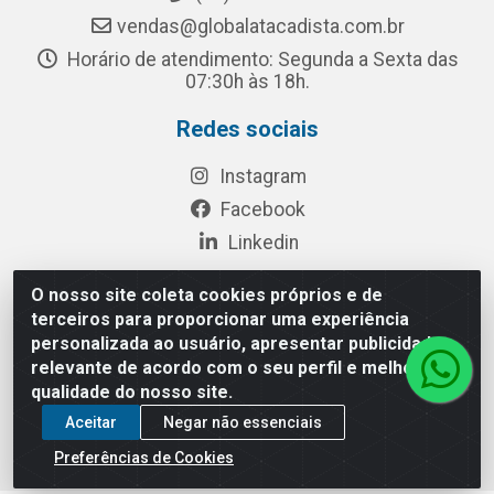
vendas@globalatacadista.com.br
Horário de atendimento: Segunda a Sexta das
07:30h às 18h.
Redes sociais
Instagram
Facebook
Linkedin
O nosso site coleta cookies próprios e de
terceiros para proporcionar uma experiência
Rua Chipuê, 117 - S. Miguel Paulista São Paulo/SP - CEP
personalizada ao usuário, apresentar publicidade
08010-260- CNPJ: 03.010.739/0001-72
relevante de acordo com o seu perfil e melhorar a
qualidade do nosso site.
Aceitar
Negar não essenciais
Preferências de Cookies