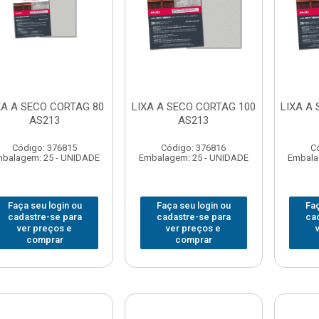
XA A SECO CORTAG 80
LIXA A SECO CORTAG 100
LIXA A
AS213
AS213
Código: 376815
Código: 376816
C
balagem: 25 - UNIDADE
Embalagem: 25 - UNIDADE
Embala
Faça seu login ou
Faça seu login ou
Faç
cadastre-se para
cadastre-se para
ca
ver preços e
ver preços e
comprar
comprar