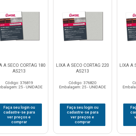
A A SECO CORTAG 180
LIXA A SECO CORTAG 220
LIXA A
AS213
AS213
Código: 376819
Código: 376820
C
balagem: 25 - UNIDADE
Embalagem: 25 - UNIDADE
Embala
Faça seu login ou
Faça seu login ou
Faç
cadastre-se para
cadastre-se para
ca
ver preços e
ver preços e
comprar
comprar