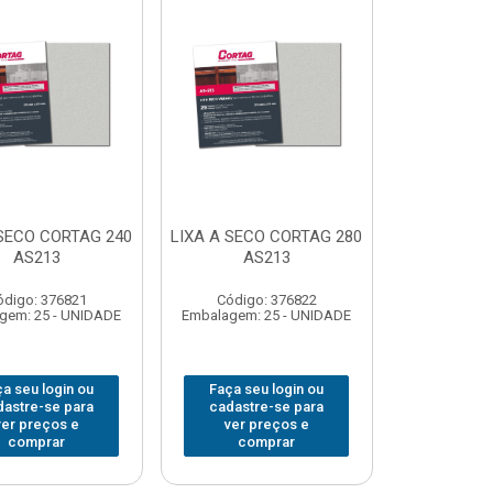
 SECO CORTAG 240
LIXA A SECO CORTAG 280
AS213
AS213
ódigo: 376821
Código: 376822
gem: 25 - UNIDADE
Embalagem: 25 - UNIDADE
a seu login ou
Faça seu login ou
dastre-se para
cadastre-se para
ver preços e
ver preços e
comprar
comprar