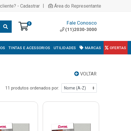
|
cliente? - Cadastrar
Área do Representante
Fale Conosco
0
(11)2030-3000
COS
TINTAS E ACESSORIOS
UTILIDADES
MARCAS
OFERTAS
VOLTAR
11 produtos ordenados por: