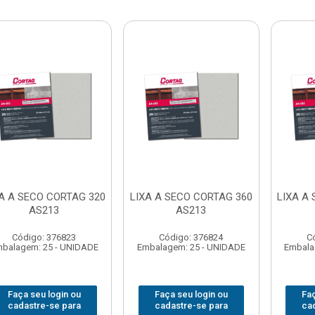
A A SECO CORTAG 320
LIXA A SECO CORTAG 360
LIXA A
AS213
AS213
Código: 376823
Código: 376824
C
balagem: 25 - UNIDADE
Embalagem: 25 - UNIDADE
Embala
Faça seu login ou
Faça seu login ou
Faç
cadastre-se para
cadastre-se para
ca