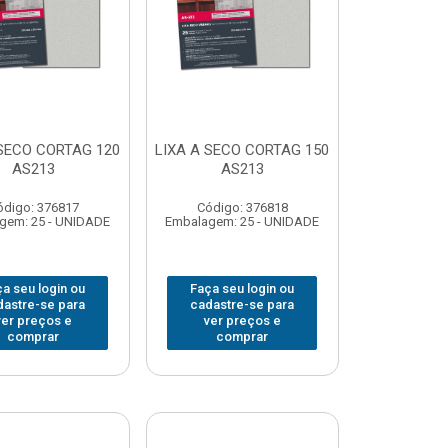
 SECO CORTAG 120
LIXA A SECO CORTAG 150
AS213
AS213
ódigo: 376817
Código: 376818
gem: 25 - UNIDADE
Embalagem: 25 - UNIDADE
a seu login ou
Faça seu login ou
dastre-se para
cadastre-se para
ver preços e
ver preços e
comprar
comprar