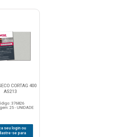
 SECO CORTAG 400
AS213
ódigo: 376826
gem: 25 - UNIDADE
a seu login ou
dastre-se para