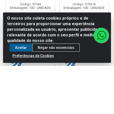
Código: 97543
Código: 376316
Embalagem: 100 - UNIDADE
Embalagem: 100 - UNIDADE
O nosso site coleta cookies próprios e de
terceiros para proporcionar uma experiência
Faça seu login ou
Faça seu login ou
cadastre-se para
cadastre-se para
personalizada ao usuário, apresentar publicidade
ver preços e
ver preços e
relevante de acordo com o seu perfil e melhorar a
comprar
comprar
qualidade do nosso site.
Aceitar
Negar não essenciais
Preferências de Cookies