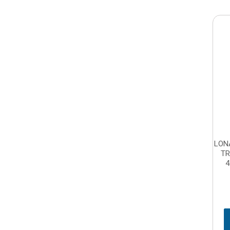
LON
T
4