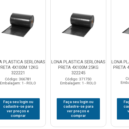
A PLASTICA SERLONAS
LONA PLASTICA SERLONAS
LONA PL
PRETA 4X100M 12KG
PRETA 4X100M 25KG
PRETA 
322221
322245
C
Código: 366781
Código: 371750
Emba
Embalagem: 1 - ROLO
Embalagem: 1 - ROLO
Faça seu login ou
Faça seu login ou
Faç
cadastre-se para
cadastre-se para
ca
ver preços e
ver preços e
comprar
comprar