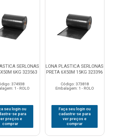
ASTICA SERLONAS
LONA PLASTICA SERLONAS
4X50M 6KG 323563
PRETA 6X50M 15KG 323396
ódigo: 374938
Código: 373818
lagem: 1 - ROLO
Embalagem: 1 - ROLO
a seu login ou
Faça seu login ou
dastre-se para
cadastre-se para
ver preços e
ver preços e
comprar
comprar