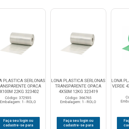
A PLASTICA SERLONAS
LONA PLASTICA SERLONAS
LONA PL
RANSPARENTE OPACA
TRANSPARENTE OPACA
VERDE 4
X100M 22KG 323402
4X50M 12KG 323419
C
Código: 372935
Código: 366765
Emba
Embalagem: 1 - ROLO
Embalagem: 1 - ROLO
Faça seu login ou
Faça seu login ou
Faç
cadastre-se para
cadastre-se para
ca