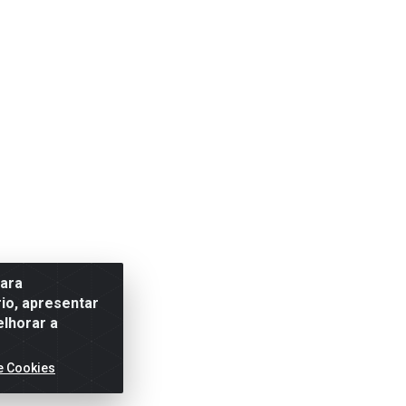
para
io, apresentar
elhorar a
e Cookies