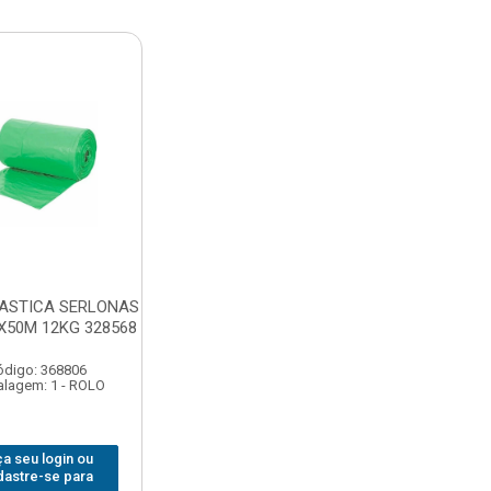
ASTICA SERLONAS
X50M 12KG 328568
ódigo: 368806
lagem: 1 - ROLO
a seu login ou
dastre-se para