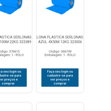
ASTICA SERLONAS
LONA PLASTICA SERLONAS
100M 22KG 323389
AZUL 4X50M 12KG 323006
ódigo: 376615
Código: 366749
lagem: 1 - ROLO
Embalagem: 1 - ROLO
a seu login ou
Faça seu login ou
dastre-se para
cadastre-se para
ver preços e
ver preços e
comprar
comprar