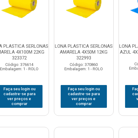
A PLASTICA SERLONAS
LONA PLASTICA SERLONAS
LONA PL
ARELA 4X100M 22KG
AMARELA 4X50M 12KG
AZUL 4X
323372
322993
C
Código: 376614
Código: 370860
Emba
Embalagem: 1 - ROLO
Embalagem: 1 - ROLO
Faça seu login ou
Faça seu login ou
Faç
cadastre-se para
cadastre-se para
ca
ver preços e
ver preços e
comprar
comprar