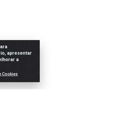
para
io, apresentar
elhorar a
e Cookies