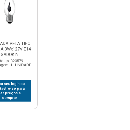
ADA VELA TIPO
A 3Wx127V E14
SADOKIN
ódigo: 320579
gem: 1 - UNIDADE
a seu login ou
dastre-se para
ver preços e
comprar