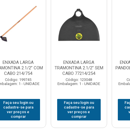
ENXADA LARGA
ENXADA LARGA
ENXA
AMONTINA 2.1/2” COM
TRAMONTINA 2.1/2” SEM
PANDOL
CABO 214/754
CABO 77214/254
Código: 199745
Código: 123048
C
mbalagem: 1 - UNIDADE
Embalagem: 1 - UNIDADE
Embala
Faça seu login ou
Faça seu login ou
Faç
cadastre-se para
cadastre-se para
ca
ver preços e
ver preços e
comprar
comprar