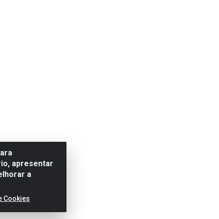
para
io, apresentar
elhorar a
e Cookies