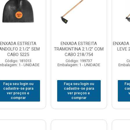
ENXADA ESTREITA
ENXADA ESTREITA
ENXADA
ANDOLFO 2.1/2” SEM
TRAMONTINA 2.1/2” COM
LEVE 
CABO 5225
CABO 218/754
Código: 181013
Código: 199737
C
mbalagem: 1 - UNIDADE
Embalagem: 1 - UNIDADE
Embala
Faça seu login ou
Faça seu login ou
Faç
cadastre-se para
cadastre-se para
ca
ver preços e
ver preços e
comprar
comprar