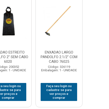
DAO ESTREITO
ENXADAO LARGO
FO 2” SEM CABO
PANDOLFO 2.1/2” COM
6020
CABO 76025
ódigo: 200352
Código: 326119
gem: 1 - UNIDADE
Embalagem: 1 - UNIDADE
a seu login ou
Faça seu login ou
dastre-se para
cadastre-se para
ver preços e
ver preços e
comprar
comprar