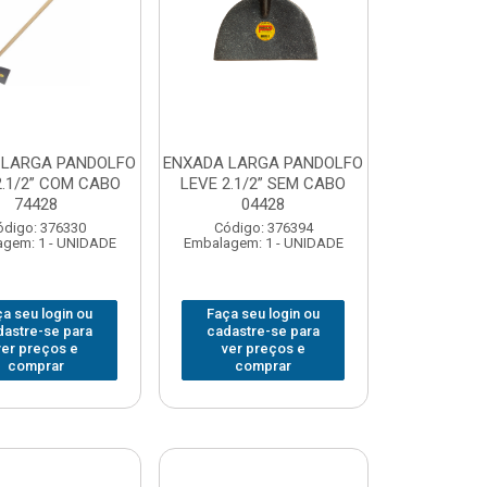
 LARGA PANDOLFO
ENXADA LARGA PANDOLFO
2.1/2” COM CABO
LEVE 2.1/2” SEM CABO
74428
04428
ódigo: 376330
Código: 376394
gem: 1 - UNIDADE
Embalagem: 1 - UNIDADE
a seu login ou
Faça seu login ou
dastre-se para
cadastre-se para
ver preços e
ver preços e
comprar
comprar