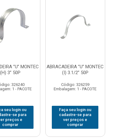
EIRA ”U” MONTEC
ABRACADEIRA ”U” MONTEC
(H) 3” 50P
(I) 3.1/2” 50P
ódigo: 326240
Código: 326259
agem: 1 - PACOTE
Embalagem: 1 - PACOTE
a seu login ou
Faça seu login ou
dastre-se para
cadastre-se para
ver preços e
ver preços e
comprar
comprar