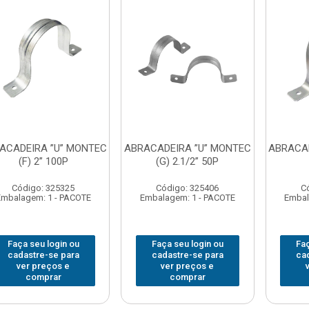
ACADEIRA ”U” MONTEC
ABRACADEIRA ”U” MONTEC
ABRACAD
(F) 2” 100P
(G) 2.1/2” 50P
Código: 325325
Código: 325406
C
Embalagem: 1 - PACOTE
Embalagem: 1 - PACOTE
Embal
Faça seu login ou
Faça seu login ou
Faç
cadastre-se para
cadastre-se para
ca
ver preços e
ver preços e
comprar
comprar