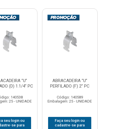
ACADEIRA ”U”
ABRACADEIRA ”U”
ADO (D) 1.1/4” PC
PERFILADO (F) 2” PC
ódigo: 140538
Código: 140589
gem: 25 - UNIDADE
Embalagem: 25 - UNIDADE
a seu login ou
Faça seu login ou
dastre-se para
cadastre-se para