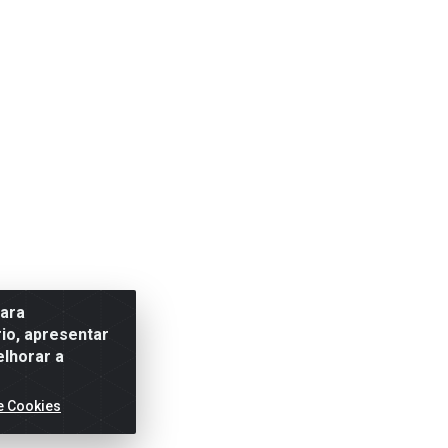
para
io, apresentar
elhorar a
e Cookies