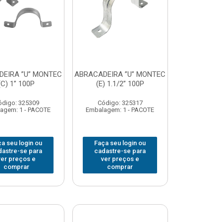
EIRA ”U” MONTEC
ABRACADEIRA ”U” MONTEC
(C) 1” 100P
(E) 1.1/2” 100P
ódigo: 325309
Código: 325317
agem: 1 - PACOTE
Embalagem: 1 - PACOTE
a seu login ou
Faça seu login ou
dastre-se para
cadastre-se para
ver preços e
ver preços e
comprar
comprar