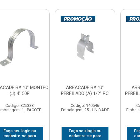
ACADEIRA ”U” MONTEC
ABRACADEIRA ”U”
ABR
(J) 4” 50P
PERFILADO (A) 1/2” PC
PERFIL
Código: 325333
Código: 140546
C
Embalagem: 1 - PACOTE
Embalagem: 25 - UNIDADE
Embala
Faça seu login ou
Faça seu login ou
Faç
cadastre-se para
cadastre-se para
ca