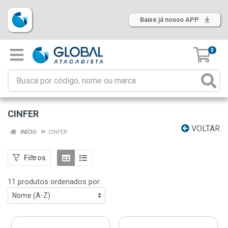
Baixe já nosso APP
0
CINFER
VOLTAR
INÍCIO
CINFER
Filtros
11 produtos ordenados por: