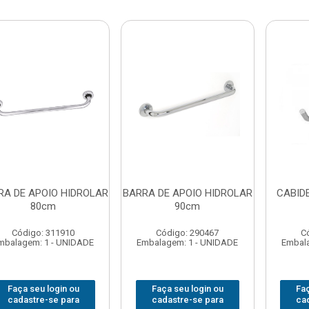
RA DE APOIO HIDROLAR
BARRA DE APOIO HIDROLAR
CABID
80cm
90cm
Código: 311910
Código: 290467
C
mbalagem: 1 - UNIDADE
Embalagem: 1 - UNIDADE
Embala
Faça seu login ou
Faça seu login ou
Faç
cadastre-se para
cadastre-se para
ca