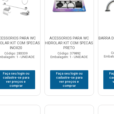
CESSORIOS PARA WC
ACESSORIOS PARA WC
BARRA D
ROLAR KIT COM 5PECAS
HIDROLAR KIT COM 5PECAS
INOX20
PRETO
C
Código: 283339
Código: 379892
Embala
mbalagem: 1 - UNIDADE
Embalagem: 1 - UNIDADE
Faça seu login ou
Faça seu login ou
Faç
cadastre-se para
cadastre-se para
ca
ver preços e
ver preços e
comprar
comprar