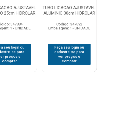
GACAO AJUSTAVEL
TUBO LIGACAO AJUSTAVEL
IO 25cm HIDROLAR
ALUMINIO 30cm HIDROLAR
ódigo: 347884
Código: 347892
gem: 1 - UNIDADE
Embalagem: 1 - UNIDADE
a seu login ou
Faça seu login ou
dastre-se para
cadastre-se para
ver preços e
ver preços e
comprar
comprar