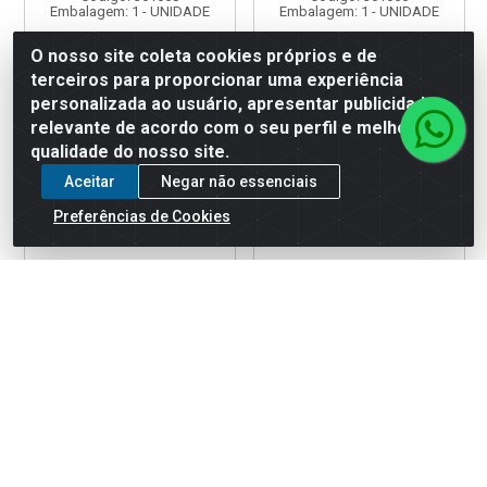
Embalagem: 1 - UNIDADE
Embalagem: 1 - UNIDADE
O nosso site coleta cookies próprios e de
terceiros para proporcionar uma experiência
Faça seu login ou
Faça seu login ou
cadastre-se para
cadastre-se para
personalizada ao usuário, apresentar publicidade
ver preços e
ver preços e
relevante de acordo com o seu perfil e melhorar a
comprar
comprar
qualidade do nosso site.
Aceitar
Negar não essenciais
Preferências de Cookies
PLACA INDICADORA
PLACA INDICADORA