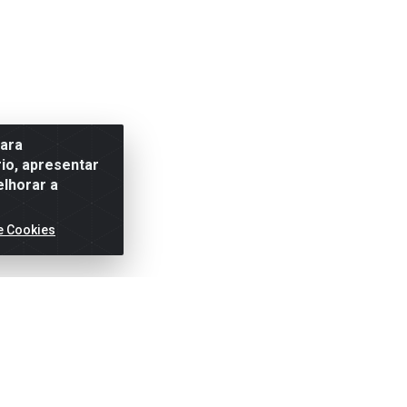
para
io, apresentar
elhorar a
e Cookies