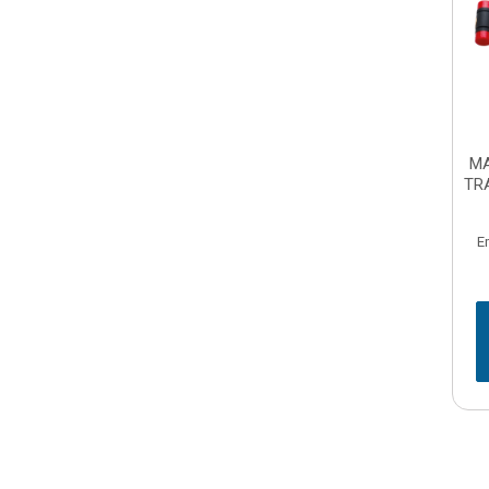
M
TR
E