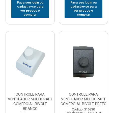
Faça seu login ou
Faça seu login ou
cadastre-se para
cadastre-se para
ver preços e
ver preços e
comprar
comprar
CONTROLE PARA
CONTROLE PARA
VENTILADOR MULTICRAFT
VENTILADOR MULTICRAFT
COMERCIAL BIVOLT
COMERCIAL BIVOLT PRETO
BRANCO
Código: 316830
Embalagem: 1 - UNIDADE