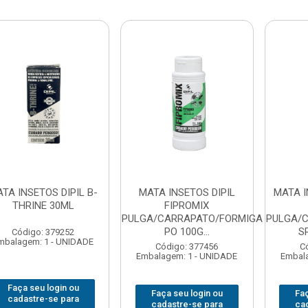
TA INSETOS DIPIL B-
MATA INSETOS DIPIL
MATA I
THRINE 30ML
FIPROMIX
PULGA/CARRAPATO/FORMIGA
PULGA/
PO 100G...
S
Código: 379252
mbalagem: 1 - UNIDADE
Código: 377456
C
Embalagem: 1 - UNIDADE
Embala
Faça seu login ou
Faça seu login ou
Faç
cadastre-se para
cadastre-se para
ca