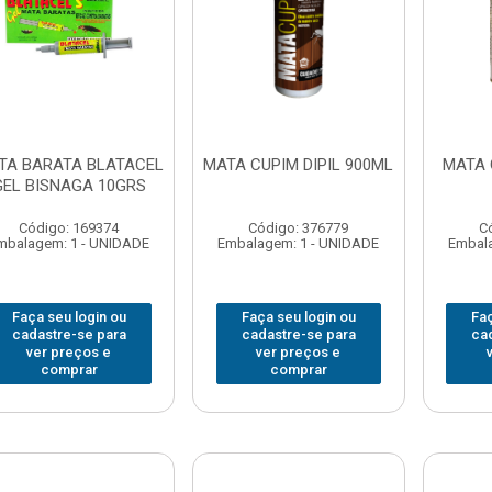
TA BARATA BLATACEL
MATA CUPIM DIPIL 900ML
MATA C
GEL BISNAGA 10GRS
Código: 169374
Código: 376779
C
mbalagem: 1 - UNIDADE
Embalagem: 1 - UNIDADE
Embala
Faça seu login ou
Faça seu login ou
Faç
cadastre-se para
cadastre-se para
ca
ver preços e
ver preços e
comprar
comprar