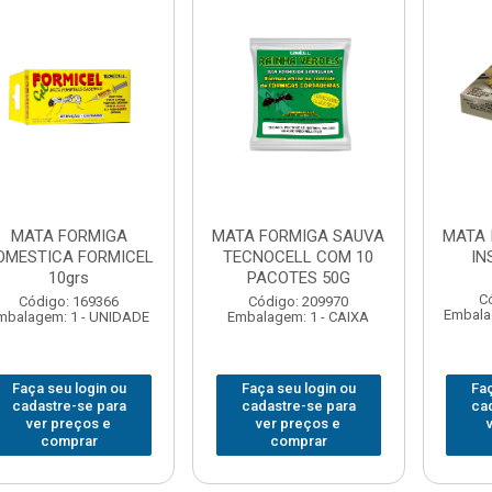
MATA FORMIGA
MATA FORMIGA SAUVA
MATA 
OMESTICA FORMICEL
TECNOCELL COM 10
IN
10grs
PACOTES 50G
C
Código: 169366
Código: 209970
Embala
mbalagem: 1 - UNIDADE
Embalagem: 1 - CAIXA
Faça seu login ou
Faça seu login ou
Faç
cadastre-se para
cadastre-se para
ca
ver preços e
ver preços e
comprar
comprar