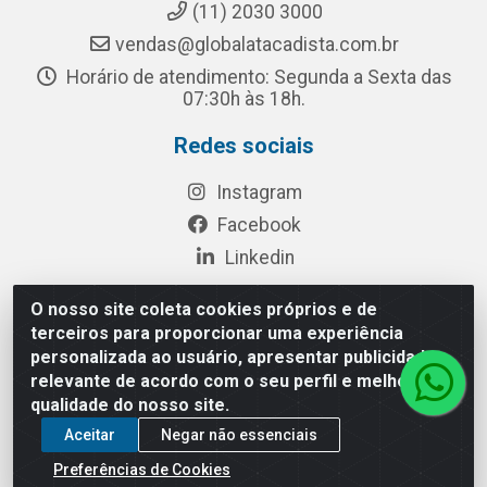
(11) 2030 3000
vendas@globalatacadista.com.br
Horário de atendimento: Segunda a Sexta das
07:30h às 18h.
Redes sociais
Instagram
Facebook
Linkedin
O nosso site coleta cookies próprios e de
terceiros para proporcionar uma experiência
Rua Chipuê, 117 - S. Miguel Paulista São Paulo/SP - CEP
personalizada ao usuário, apresentar publicidade
08010-260- CNPJ: 03.010.739/0001-72
relevante de acordo com o seu perfil e melhorar a
qualidade do nosso site.
Aceitar
Negar não essenciais
Preferências de Cookies