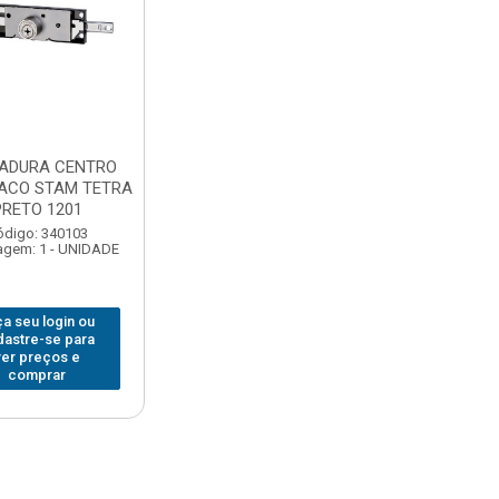
ADURA CENTRO
ACO STAM TETRA
PRETO 1201
ódigo: 340103
gem: 1 - UNIDADE
a seu login ou
dastre-se para
ver preços e
comprar