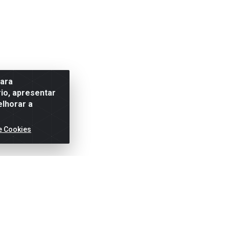
para
io, apresentar
elhorar a
e Cookies