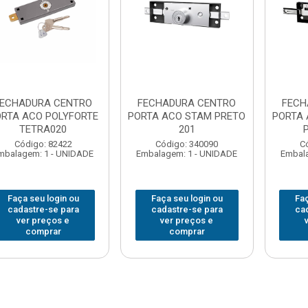
FECHADURA CENTRO
FECHADURA CENTRO
FECH
RTA ACO POLYFORTE
PORTA ACO STAM PRETO
PORTA 
TETRA020
201
Código: 82422
Código: 340090
C
mbalagem: 1 - UNIDADE
Embalagem: 1 - UNIDADE
Embala
Faça seu login ou
Faça seu login ou
Faç
cadastre-se para
cadastre-se para
ca
ver preços e
ver preços e
comprar
comprar