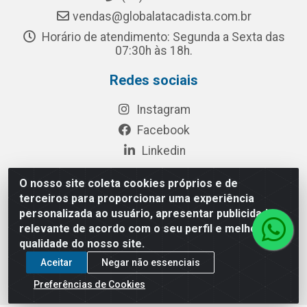
vendas@globalatacadista.com.br
Horário de atendimento: Segunda a Sexta das
07:30h às 18h.
Redes sociais
Instagram
Facebook
Linkedin
O nosso site coleta cookies próprios e de
terceiros para proporcionar uma experiência
Rua Chipuê, 117 - S. Miguel Paulista São Paulo/SP - CEP
personalizada ao usuário, apresentar publicidade
08010-260- CNPJ: 03.010.739/0001-72
relevante de acordo com o seu perfil e melhorar a
qualidade do nosso site.
Aceitar
Negar não essenciais
Preferências de Cookies