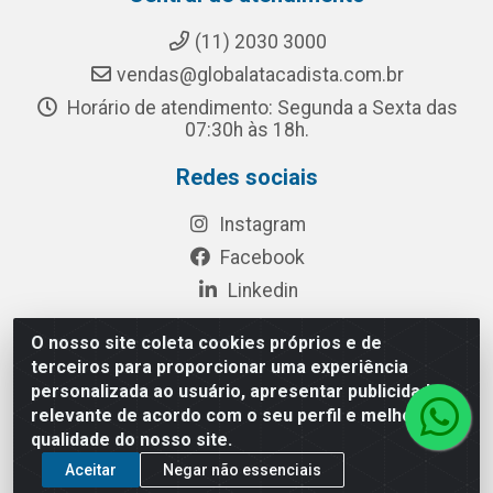
(11) 2030 3000
vendas@globalatacadista.com.br
Horário de atendimento: Segunda a Sexta das
07:30h às 18h.
Redes sociais
Instagram
Facebook
Linkedin
O nosso site coleta cookies próprios e de
terceiros para proporcionar uma experiência
Rua Chipuê, 117 - S. Miguel Paulista São Paulo/SP - CEP
personalizada ao usuário, apresentar publicidade
08010-260- CNPJ: 03.010.739/0001-72
relevante de acordo com o seu perfil e melhorar a
qualidade do nosso site.
Aceitar
Negar não essenciais