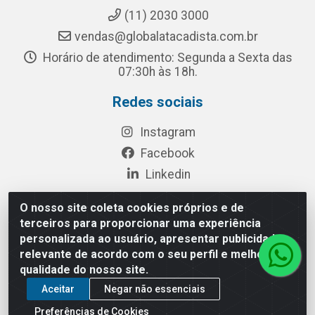
(11) 2030 3000
vendas@globalatacadista.com.br
Horário de atendimento: Segunda a Sexta das
07:30h às 18h.
Redes sociais
Instagram
Facebook
Linkedin
O nosso site coleta cookies próprios e de
terceiros para proporcionar uma experiência
Rua Chipuê, 117 - S. Miguel Paulista São Paulo/SP - CEP
personalizada ao usuário, apresentar publicidade
08010-260- CNPJ: 03.010.739/0001-72
relevante de acordo com o seu perfil e melhorar a
qualidade do nosso site.
Aceitar
Negar não essenciais
Preferências de Cookies