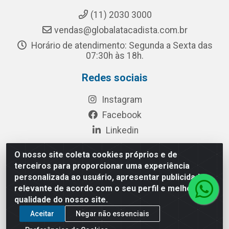
(11) 2030 3000
vendas@globalatacadista.com.br
Horário de atendimento: Segunda a Sexta das
07:30h às 18h.
Redes sociais
Instagram
Facebook
Linkedin
O nosso site coleta cookies próprios e de
terceiros para proporcionar uma experiência
Rua Chipuê, 117 - S. Miguel Paulista São Paulo/SP - CEP
personalizada ao usuário, apresentar publicidade
08010-260- CNPJ: 03.010.739/0001-72
relevante de acordo com o seu perfil e melhorar a
qualidade do nosso site.
Aceitar
Negar não essenciais