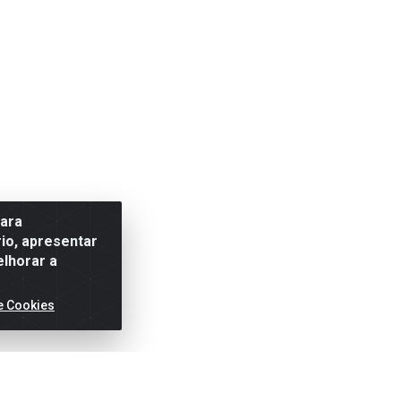
para
io, apresentar
elhorar a
e Cookies