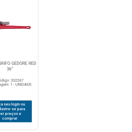
GRIFO GEDORE RED
36”
ódigo: 332267
gem: 1 - UNIDADE
a seu login ou
dastre-se para
ver preços e
comprar