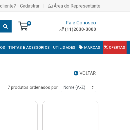
|
cliente? - Cadastrar
Área do Representante
Fale Conosco
0
(11)2030-3000
COS
TINTAS E ACESSORIOS
UTILIDADES
MARCAS
OFERTAS
VOLTAR
7 produtos ordenados por: