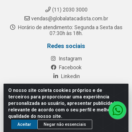
(11) 2030 3000
vendas@globalatacadista.com.br
Horário de atendimento: Segunda a Sexta das
07:30h às 18h.
Redes sociais
Instagram
Facebook
Linkedin
O nosso site coleta cookies próprios e de
terceiros para proporcionar uma experiência
Rua Chipuê, 117 - S. Miguel Paulista São Paulo/SP - CEP
personalizada ao usuário, apresentar publicidade
08010-260- CNPJ: 03.010.739/0001-72
relevante de acordo com o seu perfil e melhorar a
qualidade do nosso site.
Aceitar
Negar não essenciais