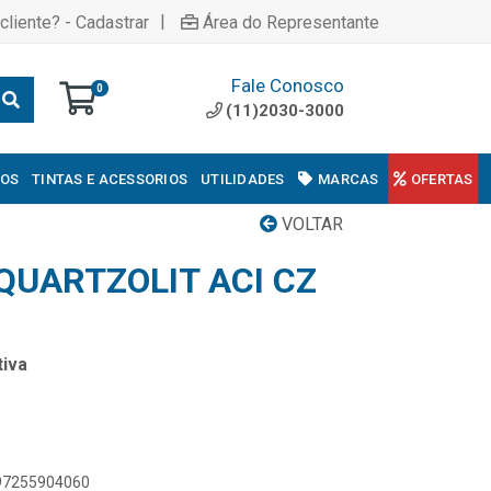
|
cliente? - Cadastrar
Área do Representante
Fale Conosco
0
(11)2030-3000
COS
TINTAS E ACESSORIOS
UTILIDADES
MARCAS
OFERTAS
VOLTAR
UARTZOLIT ACI CZ
iva
897255904060