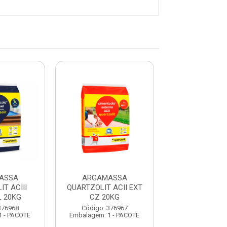
ASSA
ARGAMASSA
ARGAMAS
T ACIII
QUARTZOLIT ACII EXT
QUARTZOLIT 
L 20KG
CZ 20KG
FLEXIVEL 
376968
Código: 376967
Código: 376
1 - PACOTE
Embalagem: 1 - PACOTE
Embalagem: 1 -