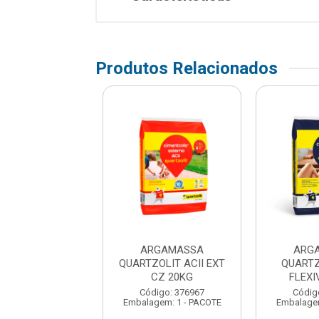
Produtos Relacionados
RGAMASSA
ARGAMASSA
ARG
TZOLIT ACIII
QUARTZOLIT ACII EXT
QUARTZ
XIVEL 20KG
CZ 20KG
FLEXI
digo: 376968
Código: 376967
Códig
gem: 1 - PACOTE
Embalagem: 1 - PACOTE
Embalagem