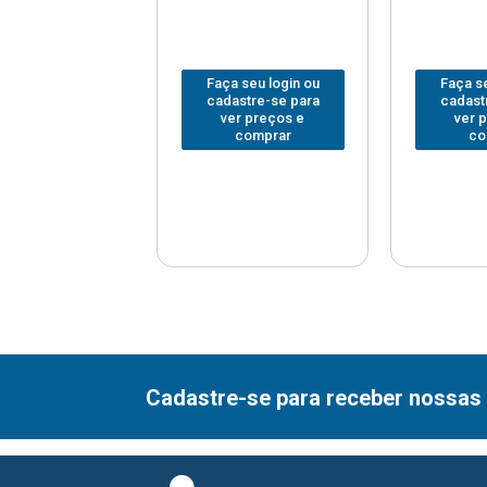
 seu login ou
Faça seu login ou
Faça se
astre-se para
cadastre-se para
cadast
er preços e
ver preços e
ver 
comprar
comprar
co
Cadastre-se para receber nossas 