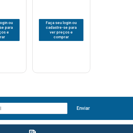
login ou
Faça seu login ou
Faça seu log
se para
cadastre-se para
cadastre-se 
ços e
ver preços e
ver preços
rar
comprar
comprar