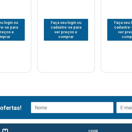
u login ou
Faça seu login ou
Faça seu 
re-se para
cadastre-se para
cadastre-
preços e
ver preços e
ver pre
mprar
comprar
comp
ofertas!