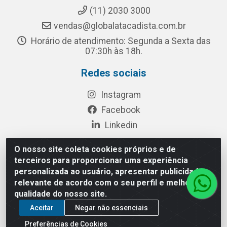
(11) 2030 3000
vendas@globalatacadista.com.br
Horário de atendimento: Segunda a Sexta das
07:30h às 18h.
Redes sociais
Instagram
Facebook
Linkedin
O nosso site coleta cookies próprios e de
terceiros para proporcionar uma experiência
Rua Chipuê, 117 - S. Miguel Paulista São Paulo/SP - CEP
personalizada ao usuário, apresentar publicidade
08010-260- CNPJ: 03.010.739/0001-72
relevante de acordo com o seu perfil e melhorar a
qualidade do nosso site.
Aceitar
Negar não essenciais
Preferências de Cookies