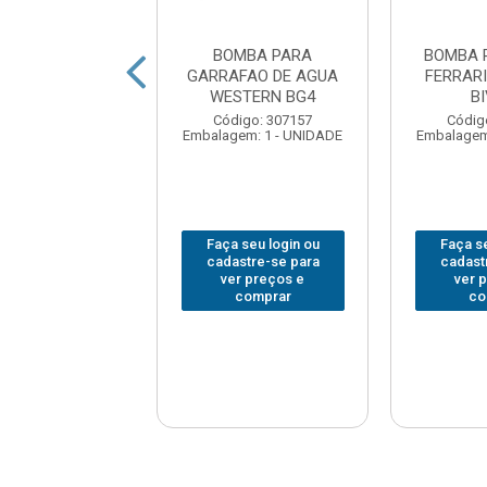
A PARA AGUA
BOMBA PARA
BOMBA 
I 1/2CV IDB40
GARRAFAO DE AGUA
FERRARI
BIVOLT
WESTERN BG4
B
digo: 377398
Código: 307157
Códig
em: 1 - UNIDADE
Embalagem: 1 - UNIDADE
Embalagem
 seu login ou
Faça seu login ou
Faça se
astre-se para
cadastre-se para
cadast
er preços e
ver preços e
ver 
comprar
comprar
co