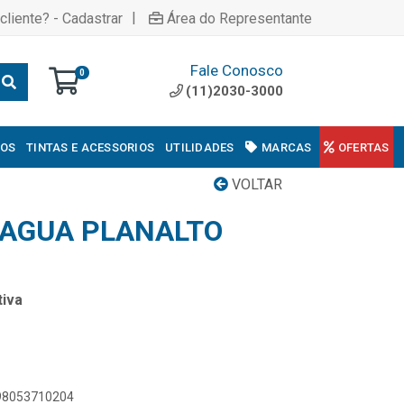
|
cliente? - Cadastrar
Área do Representante
Fale Conosco
0
(11)2030-3000
COS
TINTAS E ACESSORIOS
UTILIDADES
MARCAS
OFERTAS
VOLTAR
AGUA PLANALTO
iva
898053710204