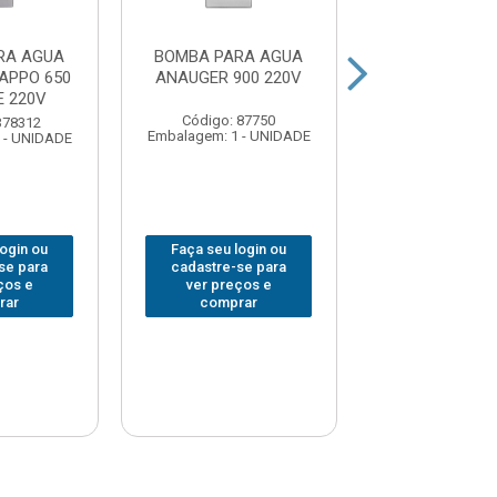
RA AGUA
BOMBA PARA AGUA
BOMBA PARA
APPO 650
ANAUGER 900 220V
FERRARI 1/2C
 220V
BIVOLT
Código: 87750
378312
Código: 377
Embalagem: 1 - UNIDADE
 - UNIDADE
Embalagem: 1 -
login ou
Faça seu login ou
Faça seu log
se para
cadastre-se para
cadastre-se 
ços e
ver preços e
ver preços
rar
comprar
comprar