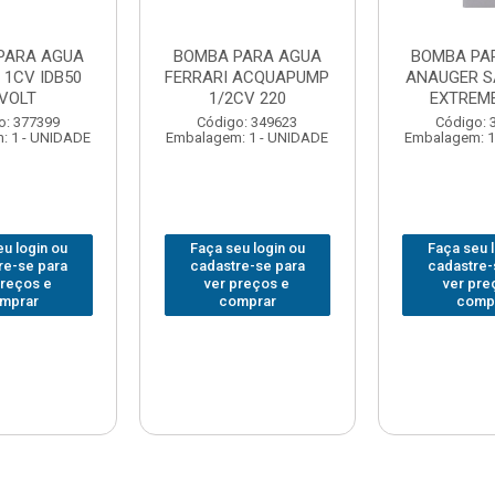
PARA AGUA
BOMBA PARA AGUA
BOMBA PA
 1CV IDB50
FERRARI ACQUAPUMP
ANAUGER S
IVOLT
1/2CV 220
EXTREME
o: 377399
Código: 349623
Código: 
: 1 - UNIDADE
Embalagem: 1 - UNIDADE
Embalagem: 1
u login ou
Faça seu login ou
Faça seu 
re-se para
cadastre-se para
cadastre-
preços e
ver preços e
ver pre
mprar
comprar
comp