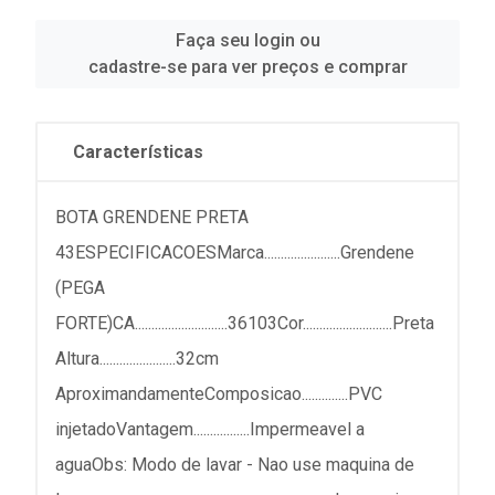
Faça seu login ou
cadastre-se para ver preços e comprar
Características
BOTA GRENDENE PRETA
43ESPECIFICACOESMarca.......................Grendene
(PEGA
FORTE)CA............................36103Cor...........................Preta
Altura.......................32cm
AproximandamenteComposicao..............PVC
injetadoVantagem.................Impermeavel a
aguaObs: Modo de lavar - Nao use maquina de