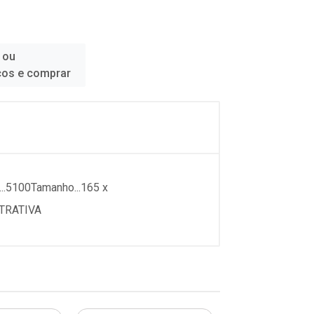
 ou
ços e comprar
..5100Tamanho...165 x
USTRATIVA