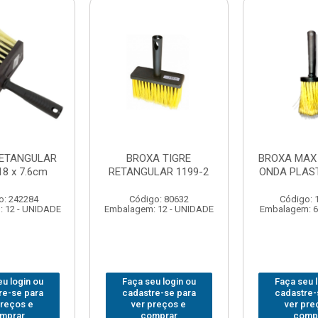
ETANGULAR
BROXA TIGRE
BROXA MAX
8 x 7.6cm
RETANGULAR 1199-2
ONDA PLAST
o: 242284
Código: 80632
Código: 
 12 - UNIDADE
Embalagem: 12 - UNIDADE
Embalagem: 6
u login ou
Faça seu login ou
Faça seu 
re-se para
cadastre-se para
cadastre-
preços e
ver preços e
ver pre
mprar
comprar
comp