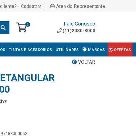
|
cliente? - Cadastrar
Área do Representante
Fale Conosco
0
(11)2030-3000
COS
TINTAS E ACESSORIOS
UTILIDADES
MARCAS
OFERTAS
VOLTAR
RETANGULAR
00
iva
7897488000062