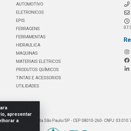
AUTOMOTIVO
ELETRONICOS
EPIS
07:
FERRAGENS
FERRAMENTAS
Re
HIDRAULICA
MAQUINAS
MATERIAIS ELETRICOS
PRODUTOS QUÍMICOS
TINTAS E ACESSORIOS
UTILIDADES
para
io, apresentar
elhorar a
 117 - S. Miguel Paulista São Paulo/SP - CEP 08010-260- CNPJ: 03.010