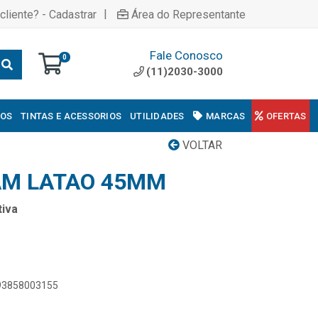
|
cliente? - Cadastrar
Área do Representante
Fale Conosco
0
(11)2030-3000
COS
TINTAS E ACESSORIOS
UTILIDADES
MARCAS
OFERTAS
VOLTAR
AM LATAO 45MM
iva
893858003155