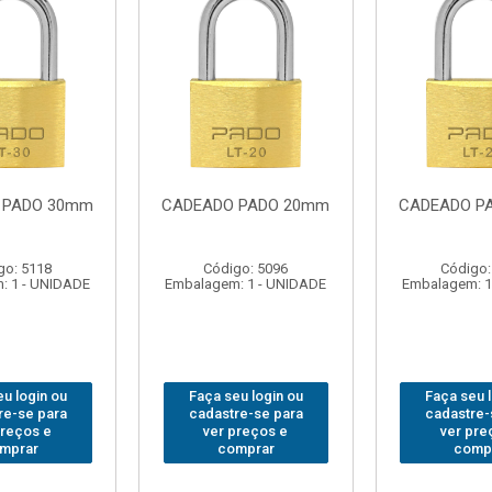
 PADO 30mm
CADEADO PADO 20mm
CADEADO P
go: 5118
Código: 5096
Código:
: 1 - UNIDADE
Embalagem: 1 - UNIDADE
Embalagem: 1
u login ou
Faça seu login ou
Faça seu 
re-se para
cadastre-se para
cadastre-
preços e
ver preços e
ver pre
mprar
comprar
comp