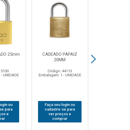
ADO 25mm
CADEADO PAPAIZ
CADEADO PA
20MM
35MM
 5100
Código: 44113
Código: 44
 - UNIDADE
Embalagem: 1 - UNIDADE
Embalagem: 1 -
login ou
Faça seu login ou
Faça seu log
se para
cadastre-se para
cadastre-se 
ços e
ver preços e
ver preços
rar
comprar
comprar