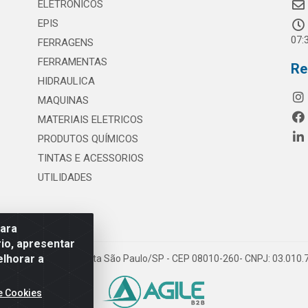
ELETRONICOS
EPIS
07:
FERRAGENS
FERRAMENTAS
Re
HIDRAULICA
MAQUINAS
MATERIAIS ELETRICOS
PRODUTOS QUÍMICOS
TINTAS E ACESSORIOS
UTILIDADES
para
io, apresentar
elhorar a
 117 - S. Miguel Paulista São Paulo/SP - CEP 08010-260- CNPJ: 03.010
e Cookies