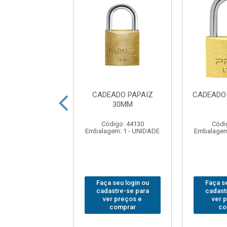
EADO PAPAIZ
CADEADO PAPAIZ
CADEADO
35MM
30MM
digo: 44148
Código: 44130
Códi
em: 1 - UNIDADE
Embalagem: 1 - UNIDADE
Embalagem
 seu login ou
Faça seu login ou
Faça se
astre-se para
cadastre-se para
cadast
er preços e
ver preços e
ver 
comprar
comprar
co