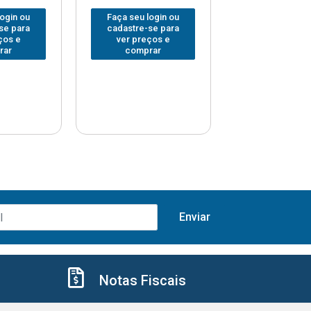
login ou
Faça seu login ou
Faça seu log
se para
cadastre-se para
cadastre-se 
ços e
ver preços e
ver preços
rar
comprar
comprar
Notas Fiscais