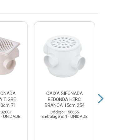
FONADA
CAIXA SIFONADA
CAIXA SIFO
 TIGRE
REDONDA HERC
QUADRADA 
0cm 71
BRANCA 15cm 254
BRANCA 15c
182001
Código: 156655
Código: 156
 - UNIDADE
Embalagem: 1 - UNIDADE
Embalagem: 1 -