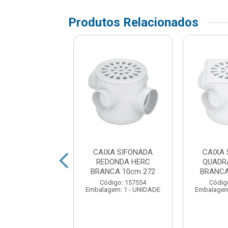
Produtos Relacionados
XA SIFONADA
CAIXA SIFONADA
CAIXA
DRADA HERC
REDONDA HERC
QUADR
CA 15cm 255
BRANCA 10cm 272
BRANCA
digo: 156647
Código: 157554
Códig
em: 1 - UNIDADE
Embalagem: 1 - UNIDADE
Embalagem