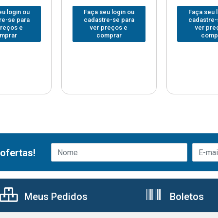
u login ou
Faça seu login ou
Faça seu 
re-se para
cadastre-se para
cadastre-
preços e
ver preços e
ver pre
mprar
comprar
comp
ofertas!
Meus Pedidos
Boletos