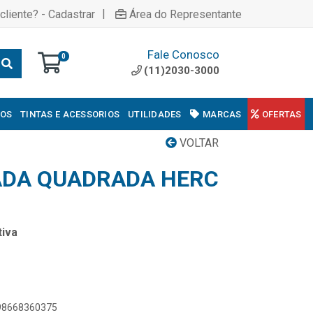
|
cliente? - Cadastrar
Área do Representante
Fale Conosco
0
(11)2030-3000
COS
TINTAS E ACESSORIOS
UTILIDADES
MARCAS
OFERTAS
VOLTAR
ADA QUADRADA HERC
iva
898668360375