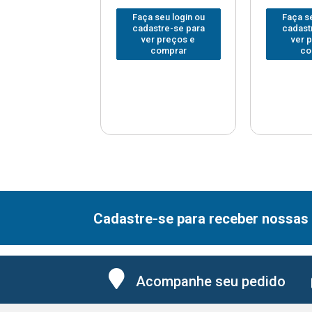
 seu login ou
Faça seu login ou
Faça se
astre-se para
cadastre-se para
cadast
er preços e
ver preços e
ver 
comprar
comprar
co
Cadastre-se para receber nossas 
Acompanhe seu pedido