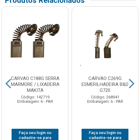
Produtos Relacionados
CARVAO C188G SERRA
CARVAO C269G
MARMORE / LIXADEIRA
ESMERILHADEIRA B&D
MAKITA
G720
Código: 142719
Código: 268941
Embalagem: 6 - PAR
Embalagem: 6 - PAR
Faça seu login ou
Faça seu login ou
cadastre-se para
cadastre-se para