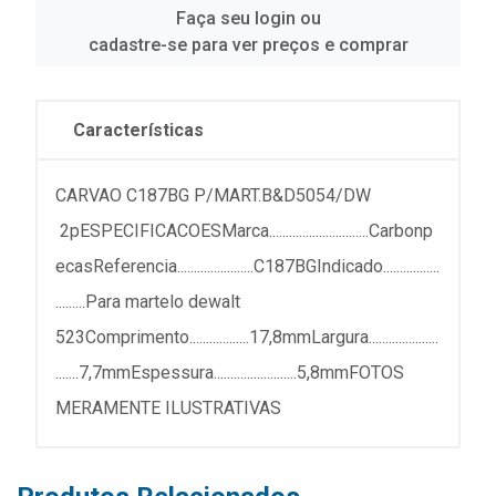
Faça seu login ou
cadastre-se para ver preços e comprar
Características
CARVAO C187BG P/MART.B&D5054/DW
2pESPECIFICACOESMarca..............................Carbonp
ecasReferencia.......................C187BGIndicado.................
.........Para martelo dewalt
523Comprimento..................17,8mmLargura.....................
.......7,7mmEspessura.........................5,8mmFOTOS
MERAMENTE ILUSTRATIVAS