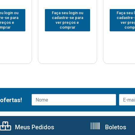
u login ou
Faça seu login ou
Faça seu 
re-se para
cadastre-se para
cadastre-
preços e
ver preços e
ver pre
mprar
comprar
comp
ofertas!
Meus Pedidos
Boletos