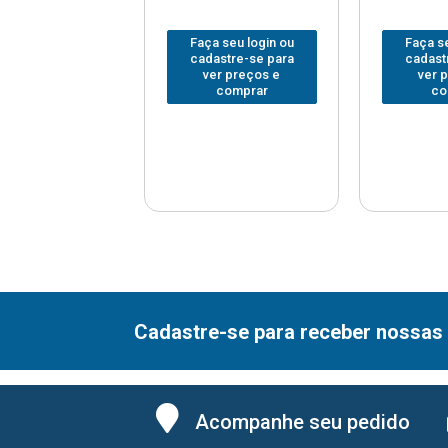
 seu login ou
Faça seu login ou
Faça se
astre-se para
cadastre-se para
cadast
er preços e
ver preços e
ver 
comprar
comprar
co
Cadastre-se para receber nossas 
Acompanhe seu pedido