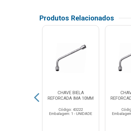
Produtos Relacionados
AVE BIELA
CHAVE BIELA
CHAV
CADA IMA 19MM
REFORCADA IMA 10MM
REFORCAD
digo: 43320
Código: 43222
Códig
em: 1 - UNIDADE
Embalagem: 1 - UNIDADE
Embalagem