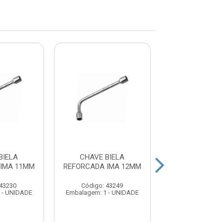
BIELA
CHAVE BIELA
CHAVE BI
IMA 11MM
REFORCADA IMA 12MM
REFORCADA IM
 43230
Código: 43249
Código: 43
 - UNIDADE
Embalagem: 1 - UNIDADE
Embalagem: 1 -