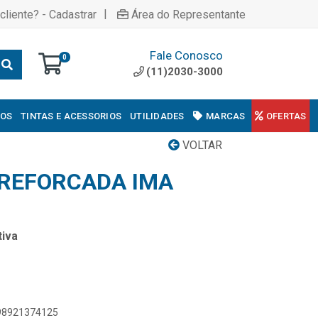
|
cliente? - Cadastrar
Área do Representante
Fale Conosco
0
(11)2030-3000
COS
TINTAS E ACESSORIOS
UTILIDADES
MARCAS
OFERTAS
VOLTAR
 REFORCADA IMA
iva
898921374125