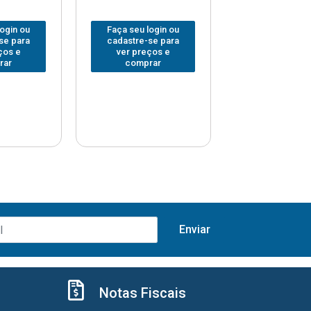
login ou
Faça seu login ou
Faça seu log
se para
cadastre-se para
cadastre-se 
ços e
ver preços e
ver preços
rar
comprar
comprar
Notas Fiscais