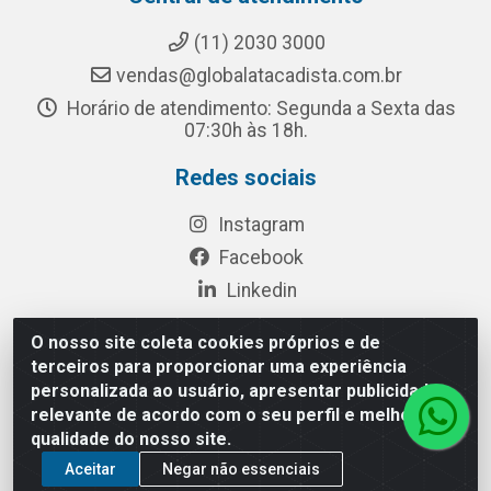
(11) 2030 3000
vendas@globalatacadista.com.br
Horário de atendimento: Segunda a Sexta das
07:30h às 18h.
Redes sociais
Instagram
Facebook
Linkedin
O nosso site coleta cookies próprios e de
terceiros para proporcionar uma experiência
Rua Chipuê, 117 - S. Miguel Paulista São Paulo/SP - CEP
personalizada ao usuário, apresentar publicidade
08010-260- CNPJ: 03.010.739/0001-72
relevante de acordo com o seu perfil e melhorar a
qualidade do nosso site.
Aceitar
Negar não essenciais