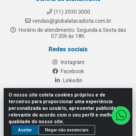
(11) 2030 3000
vendas@globalatacadista.com.br
Horário de atendimento: Segunda a Sexta das
07:30h às 18h.
Redes sociais
Instagram
Facebook
Linkedin
O nosso site coleta cookies próprios e de
terceiros para proporcionar uma experiência
Rua Chipuê, 117 - S. Miguel Paulista São Paulo/SP - CEP
personalizada ao usuário, apresentar publicidade
08010-260- CNPJ: 03.010.739/0001-72
relevante de acordo com o seu perfil e melhorar a
qualidade do nosso site.
Aceitar
Negar não essenciais