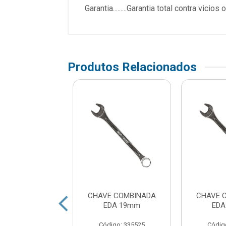
Garantia.........Garantia total contra 
Produtos Relacionados
E COMBINADA
CHAVE COMBINADA
CHAVE 
BUST 09MM
EDA 19mm
EDA
digo: 378152
Código: 335525
Códig