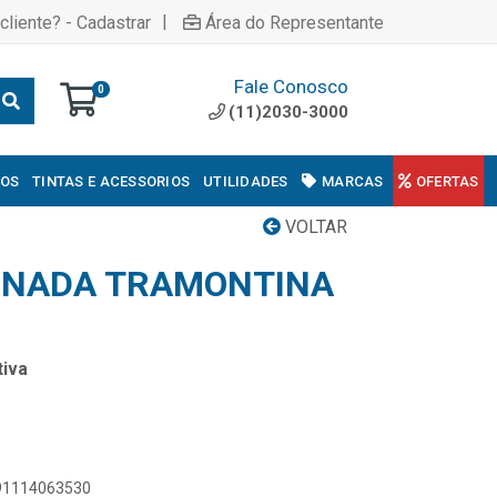
|
cliente? - Cadastrar
Área do Representante
Fale Conosco
0
(11)2030-3000
COS
TINTAS E ACESSORIOS
UTILIDADES
MARCAS
OFERTAS
VOLTAR
INADA TRAMONTINA
iva
891114063530