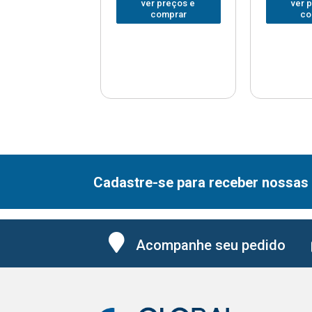
er preços e
ver preços e
ver 
comprar
comprar
co
Cadastre-se para receber nossas 
Acompanhe seu pedido