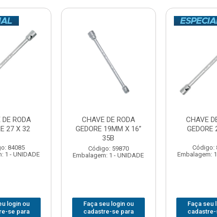
 DE RODA
CHAVE DE RODA
CHAVE D
E 27 X 32
GEDORE 19MM X 16”
GEDORE 2
35B
o: 84085
Código:
Código: 59870
: 1 - UNIDADE
Embalagem: 1
Embalagem: 1 - UNIDADE
u login ou
Faça seu login ou
Faça seu 
re-se para
cadastre-se para
cadastre-