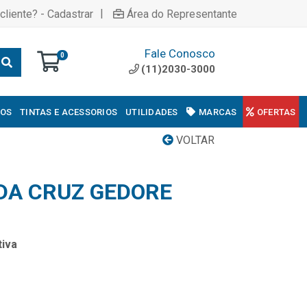
|
cliente? - Cadastrar
Área do Representante
Fale Conosco
0
(11)2030-3000
COS
TINTAS E ACESSORIOS
UTILIDADES
MARCAS
OFERTAS
VOLTAR
DA CRUZ GEDORE
iva