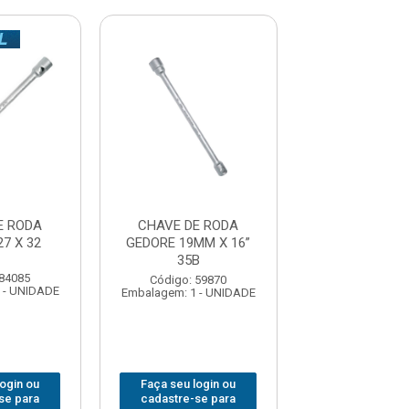
E RODA
CHAVE DE RODA
CHAVE DE 
7 X 32
GEDORE 19MM X 16”
GEDORE 27 
35B
 84085
Código: 84
Código: 59870
 - UNIDADE
Embalagem: 1 -
Embalagem: 1 - UNIDADE
login ou
Faça seu login ou
Faça seu log
se para
cadastre-se para
cadastre-se 