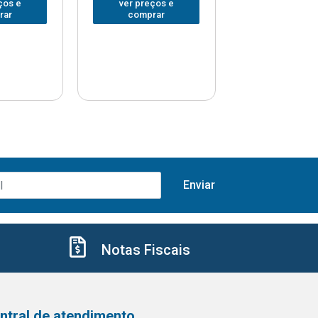
ços e
ver preços e
ver preços
rar
comprar
comprar
Notas Fiscais
ntral de atendimento