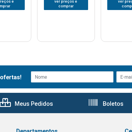
preços e
ver preços e
ver pre
mprar
comprar
comp
ofertas!
Meus Pedidos
Boletos
Departamentos
Ce