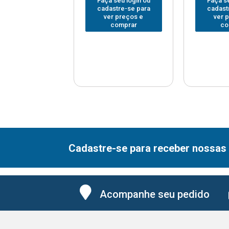
 seu login ou
Faça seu login ou
Faça se
astre-se para
cadastre-se para
cadast
er preços e
ver preços e
ver 
comprar
comprar
co
Cadastre-se para receber nossas 
Acompanhe seu pedido