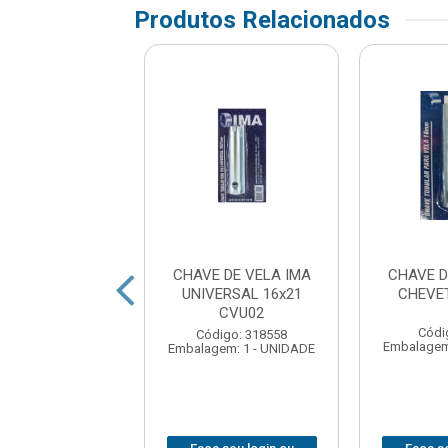
Produtos Relacionados
VE DE VELA
CHAVE DE VELA IMA
CHAVE D
DORE 49-16
UNIVERSAL 16x21
CHEVE
HEVETTE
CVU02
Códi
digo: 84530
Código: 318558
Embalagem
em: 1 - UNIDADE
Embalagem: 1 - UNIDADE