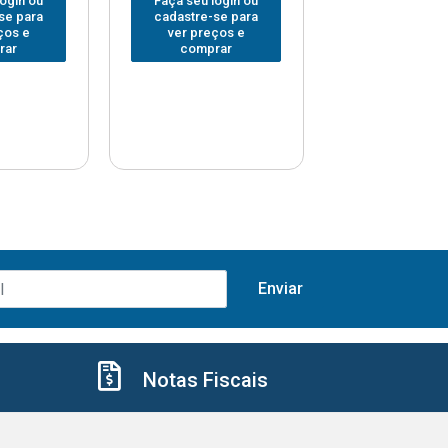
login ou
Faça seu login ou
Faça seu log
se para
cadastre-se para
cadastre-se 
ços e
ver preços e
ver preços
rar
comprar
comprar
Notas Fiscais