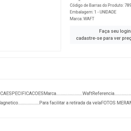
Código de Barras do Produto: 7
Embalagem: 1 - UNIDADE
Marca:
WAFT
Faça seu login
cadastre-se para ver pre
ESMarca..............................WaftReferencia......................
avadoMagnetico........................Para facilitar a retirada da velaFO