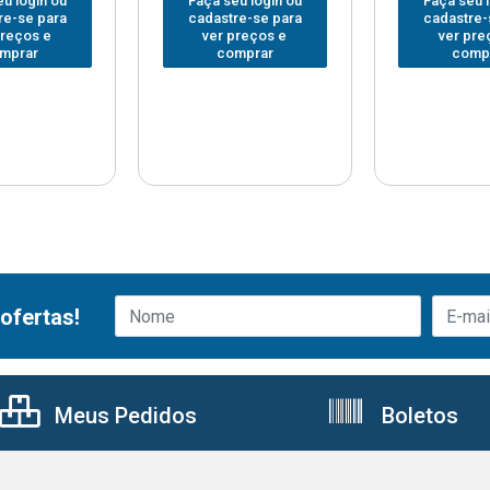
u login ou
Faça seu login ou
Faça seu 
re-se para
cadastre-se para
cadastre-
preços e
ver preços e
ver pre
mprar
comprar
comp
ofertas!
Meus Pedidos
Boletos