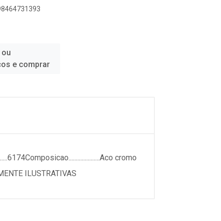
898464731393
 ou
ços e comprar
..6174Composicao.....................Aco cromo
TOS MERAMENTE ILUSTRATIVAS