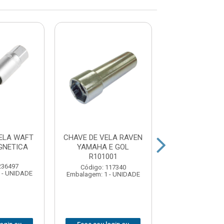
ELA WAFT
CHAVE DE VELA RAVEN
CHAVE DE 
GNETICA
YAMAHA E GOL
GEDORE 49
R101001
CHEVET
236497
Código: 117340
Código: 84
 - UNIDADE
Embalagem: 1 - UNIDADE
Embalagem: 1 -