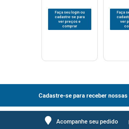
 seu login ou
Faça seu login ou
Faça se
astre-se para
cadastre-se para
cadast
er preços e
ver preços e
ver 
comprar
comprar
co
Cadastre-se para receber nossas 
Acompanhe seu pedido