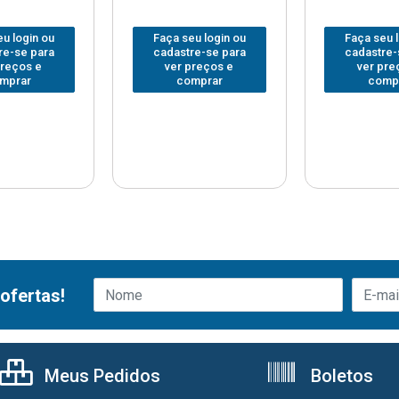
u login ou
Faça seu login ou
Faça seu 
re-se para
cadastre-se para
cadastre-
preços e
ver preços e
ver pre
mprar
comprar
comp
ofertas!
Meus Pedidos
Boletos