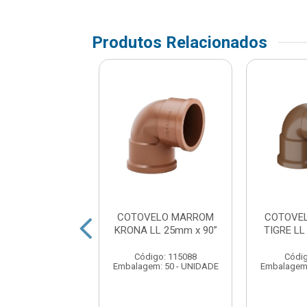
Produtos Relacionados
VELO MARROM
COTOVELO MARROM
COTOVE
LL 32mm x 90”
KRONA LL 25mm x 90”
TIGRE LL
digo: 129321
Código: 115088
Códig
em: 25 - UNIDADE
Embalagem: 50 - UNIDADE
Embalagem: