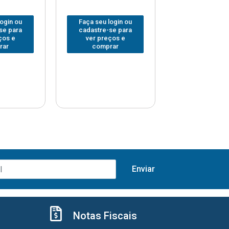
login ou
Faça seu login ou
Faça seu log
se para
cadastre-se para
cadastre-se 
ços e
ver preços e
ver preços
rar
comprar
comprar
Notas Fiscais