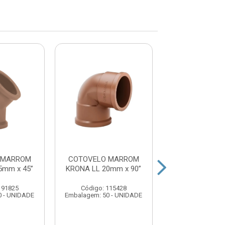
 MARROM
COTOVELO MARROM
COTOVELO M
5mm x 45”
KRONA LL 20mm x 90”
KRONA LL 32m
191825
Código: 115428
Código: 129
0 - UNIDADE
Embalagem: 50 - UNIDADE
Embalagem: 25 -