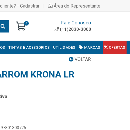
|
cliente? - Cadastrar
Área do Representante
Fale Conosco
0
(11)2030-3000
COS
TINTAS E ACESSORIOS
UTILIDADES
MARCAS
OFERTAS
VOLTAR
ARROM KRONA LR
iva
7897801300725