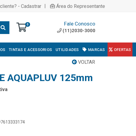
|
cliente? - Cadastrar
Área do Representante
Fale Conosco
0
(11)2030-3000
COS
TINTAS E ACESSORIOS
UTILIDADES
MARCAS
OFERTAS
VOLTAR
RE AQUAPLUV 125mm
iva
897613333174