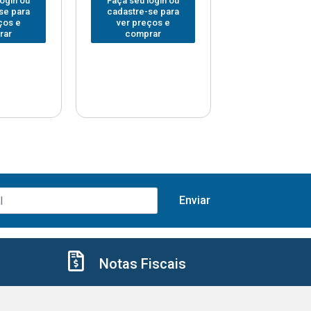
login ou
Faça seu login ou
Faça seu log
se para
cadastre-se para
cadastre-se 
ços e
ver preços e
ver preços
rar
comprar
comprar
Notas Fiscais