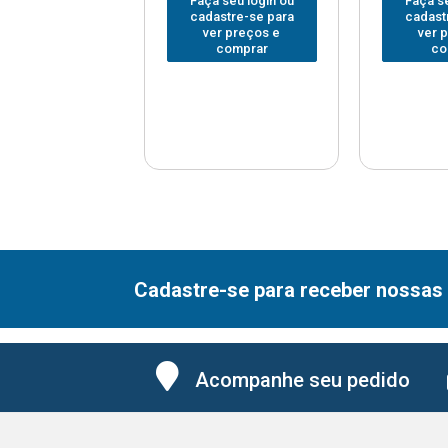
 seu login ou
Faça seu login ou
Faça se
astre-se para
cadastre-se para
cadast
er preços e
ver preços e
ver 
comprar
comprar
co
Cadastre-se para receber nossas 
Acompanhe seu pedido