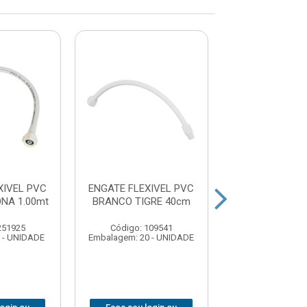
XIVEL PVC
ENGATE FLEXIVEL PVC
ENGATE FLE
NA 1.00mt
BRANCO TIGRE 40cm
MALHA INOX 
BRAZHU 4
251925
Código: 109541
Código: 379
 - UNIDADE
Embalagem: 20 - UNIDADE
Embalagem: 1 -