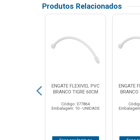
Produtos Relacionados
TE FLEXIVEL
ENGATE FLEXIVEL PVC
ENGATE F
A INOX LIGHT
BRANCO TIGRE 60CM
BRANCO 
AZHU 40CM
Código: 377864
Códig
digo: 379135
Embalagem: 10 - UNIDADE
Embalagem:
em: 1 - UNIDADE