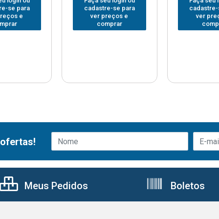
u login ou
Faça seu login ou
Faça seu 
re-se para
cadastre-se para
cadastre-
preços e
ver preços e
ver pre
mprar
comprar
comp
ofertas!
Meus Pedidos
Boletos