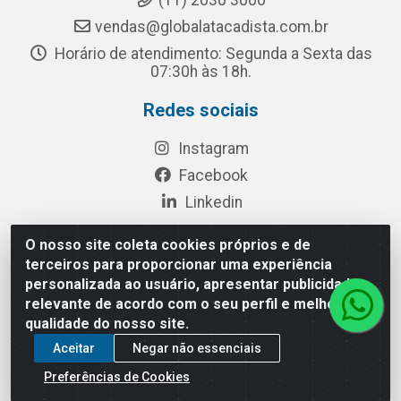
(11) 2030 3000
vendas@globalatacadista.com.br
Horário de atendimento: Segunda a Sexta das
07:30h às 18h.
Redes sociais
Instagram
Facebook
Linkedin
O nosso site coleta cookies próprios e de
terceiros para proporcionar uma experiência
Rua Chipuê, 117 - S. Miguel Paulista São Paulo/SP - CEP
personalizada ao usuário, apresentar publicidade
08010-260- CNPJ: 03.010.739/0001-72
relevante de acordo com o seu perfil e melhorar a
qualidade do nosso site.
Aceitar
Negar não essenciais
Preferências de Cookies