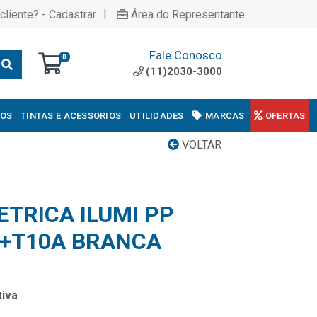
|
cliente? - Cadastrar
Área do Representante
Fale Conosco
0
(11)2030-3000
COS
TINTAS E ACESSORIOS
UTILIDADES
MARCAS
OFERTAS
VOLTAR
ETRICA ILUMI PP
2P+T10A BRANCA
iva