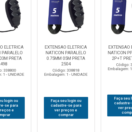
O ELETRICA
EXTENSAO ELETRICA
EXTENSAO 
N PARALELO
NATICON PARALELO
NATICON PP
 03M PRETA
0.75MM 05M PRETA
2P+T PRE
2498
2504
Código: 
Embalagem: 1
o: 338800
Código: 338818
: 1 - UNIDADE
Embalagem: 1 - UNIDADE
Faça seu 
u login ou
Faça seu login ou
cadastre-
re-se para
cadastre-se para
ver pre
preços e
ver preços e
comp
mprar
comprar