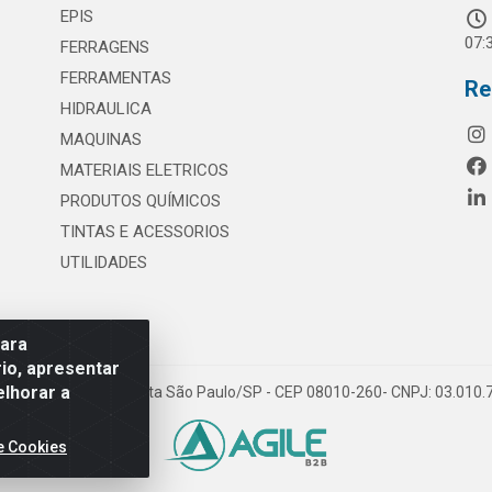
EPIS
07:
FERRAGENS
FERRAMENTAS
Re
HIDRAULICA
MAQUINAS
MATERIAIS ELETRICOS
PRODUTOS QUÍMICOS
TINTAS E ACESSORIOS
UTILIDADES
para
io, apresentar
elhorar a
 117 - S. Miguel Paulista São Paulo/SP - CEP 08010-260- CNPJ: 03.010
e Cookies