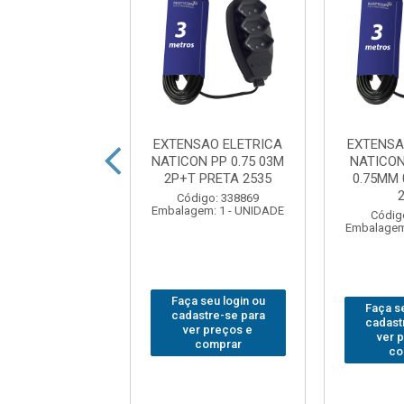
SAO ELETRICA
EXTENSAO ELETRICA
EXTENSA
PARALELO 1,5MT
NATICON PP 0.75 03M
NATICO
 BRANCA 17901
2P+T PRETA 2535
0.75MM
digo: 378188
Código: 338869
em: 1 - UNIDADE
Embalagem: 1 - UNIDADE
Códig
Embalagem
 seu login ou
Faça seu login ou
Faça se
astre-se para
cadastre-se para
cadast
er preços e
ver preços e
ver 
comprar
comprar
co