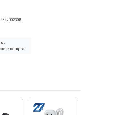
898542002308
 ou
ços e comprar