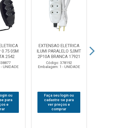
ELETRICA
EXTENSAO ELETRICA
EXTENSAO EL
 0.75 05M
ILUMI PARALELO 5,0MT
ILUMI PARALEL
TA 2542
2P10A BRANCA 17921
2P10A BRANCA
338877
Código: 378192
Código: 378
 - UNIDADE
Embalagem: 1 - UNIDADE
Embalagem: 1 -
login ou
Faça seu login ou
Faça seu log
se para
cadastre-se para
cadastre-se 
ços e
ver preços e
ver preços
rar
comprar
comprar